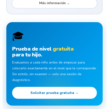
Más información →
🎓
Prueba de nivel
gratuita
para tu hijo.
Evaluamos a cada niño antes de empezar para
colocarlo exactamente en el nivel que le corresponde.
Sin estrés, sin examen — solo una sesión de
diagnóstico.
Solicitar prueba gratuita →