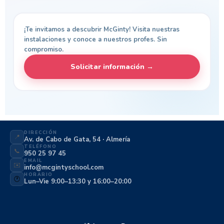
¡Te invitamos a descubrir McGinty! Visita nuestras
instalaciones y conoce a nuestros profes. Sin
compromiso.
Solicitar información →
DIRECCIÓN
📍
Av. de Cabo de Gata, 54 · Almería
TELÉFONO
📞
950 25 97 45
EMAIL
✉️
info@mcgintyschool.com
HORARIO
🕐
Lun–Vie 9:00–13:30 y 16:00–20:00