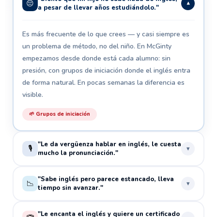
😔
▾
a pesar de llevar años estudiándolo."
Es más frecuente de lo que crees — y casi siempre es
un problema de método, no del niño. En McGinty
empezamos desde donde está cada alumno: sin
presión, con grupos de iniciación donde el inglés entra
de forma natural. En pocas semanas la diferencia es
visible.
🌱 Grupos de iniciación
"Le da vergüenza hablar en inglés, le cuesta
🎙️
▾
mucho la pronunciación."
La vergüenza al hablar se trabaja desde el primer día.
"Sabe inglés pero parece estancado, lleva
📉
▾
tiempo sin avanzar."
Nuestros profesores nativos crean un entorno seguro
donde equivocarse es parte del proceso. La
Cuando un niño lleva años "sabiendo inglés" pero no
"Le encanta el inglés y quiere un certificado
pronunciación se corrige de forma natural en cada