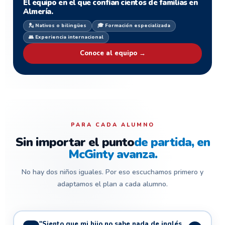
El equipo en el que confían cientos de familias en
Almería.
💂 Nativos o bilingües
🎓 Formación especializada
👥 Experiencia internacional
Conoce al equipo →
PARA CADA ALUMNO
Sin importar el punto
de partida, en
McGinty avanza.
No hay dos niños iguales. Por eso escuchamos primero y
adaptamos el plan a cada alumno.
"Siento que mi hijo no sabe nada de inglés,