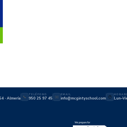
TELÉFONO
EMAIL
HORAR
📞
✉️
🕐
54 · Almería
950 25 97 45
info@mcgintyschool.com
Lun–Vi