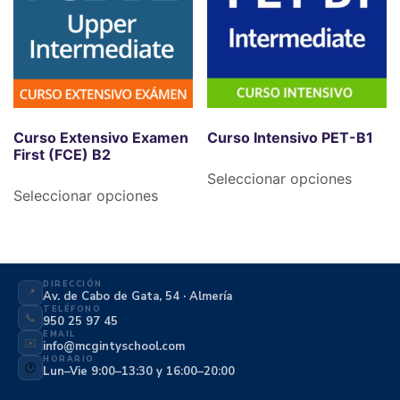
Curso Extensivo Examen
Curso Intensivo PET-B1
First (FCE) B2
Seleccionar opciones
Seleccionar opciones
DIRECCIÓN
📍
Av. de Cabo de Gata, 54 · Almería
TELÉFONO
📞
950 25 97 45
EMAIL
✉️
info@mcgintyschool.com
HORARIO
🕐
Lun–Vie 9:00–13:30 y 16:00–20:00