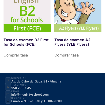
Tasa de examen B2 First
Tasa de examen A2
for Schools (FCE)
Flyers (YLE Flyers)
Comprar tasa
Comprar tasa
DIRECCIÓN
📍
Av. de Cabo de Gata, 54 · Almería
TELÉFONO
📞
950 25 97 45
EMAIL
✉️
info@mcgintyschool.com
HORARIO
🕐
Lun–Vie 9:00–13:30 y 16:00–20:00