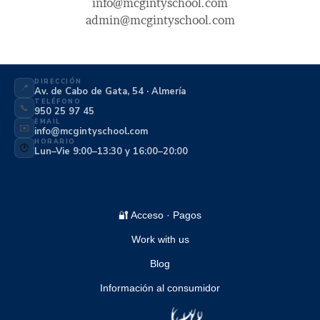
info@mcgintyschool.com
admin@mcgintyschool.com
DIRECCIÓN
📍
Av. de Cabo de Gata, 54 · Almería
TELÉFONO
📞
950 25 97 45
EMAIL
✉️
info@mcgintyschool.com
HORARIO
🕐
Lun–Vie 9:00–13:30 y 16:00–20:00
🔐 Acceso · Pagos
Work with us
Blog
Información al consumidor