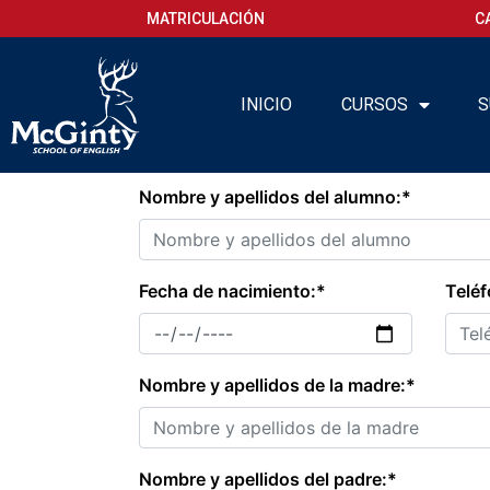
MATRICULACIÓN
C
INICIO
CURSOS
S
Nombre y apellidos del alumno:*
Fecha de nacimiento:*
Teléf
Nombre y apellidos de la madre:*
Nombre y apellidos del padre:*