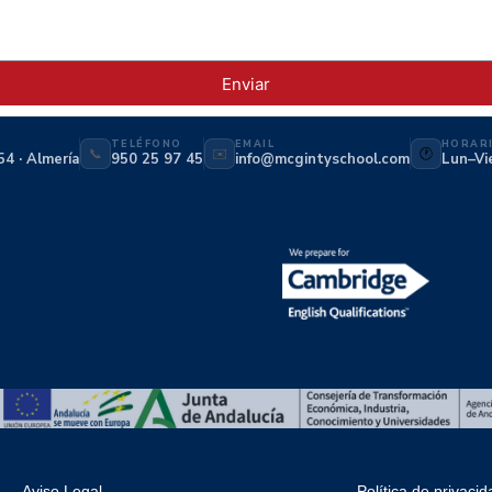
Enviar
TELÉFONO
EMAIL
HORAR
📞
✉️
🕐
54 · Almería
950 25 97 45
info@mcgintyschool.com
Lun–Vi
Aviso Legal
Política de privacid