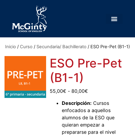
Inicio
/
Curso
/
Secundaria/ Bachillerato
/ ESO Pre-Pet (B1-1)
ESO Pre-Pet
(B1-1)
55,00
€
-
80,00
€
Descripción:
Cursos
enfocados a aquellos
alumnos de la ESO que
quieran empezar a
prepararse para el nivel