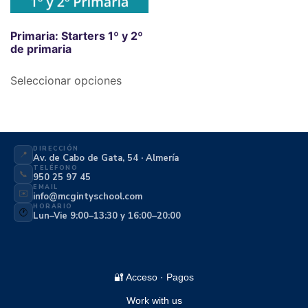
Primaria: Starters 1º y 2º
de primaria
Seleccionar opciones
DIRECCIÓN
📍
Av. de Cabo de Gata, 54 · Almería
TELÉFONO
📞
950 25 97 45
EMAIL
✉️
info@mcgintyschool.com
HORARIO
🕐
Lun–Vie 9:00–13:30 y 16:00–20:00
🔐 Acceso · Pagos
Work with us