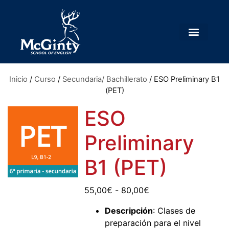
Inicio
/
Curso
/
Secundaria/ Bachillerato
/ ESO Preliminary B1
(PET)
ESO
Preliminary
B1 (PET)
55,00
€
-
80,00
€
Descripción
: Clases de
preparación para el nivel