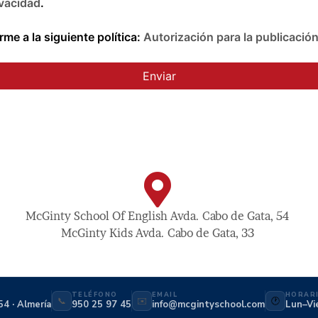
ivacidad
.
me a la siguiente política:
Autorización para la publicació
McGinty School Of English Avda. Cabo de Gata, 54
McGinty Kids Avda. Cabo de Gata, 33
TELÉFONO
EMAIL
HORAR
📞
✉️
🕐
54 · Almería
950 25 97 45
info@mcgintyschool.com
Lun–Vi