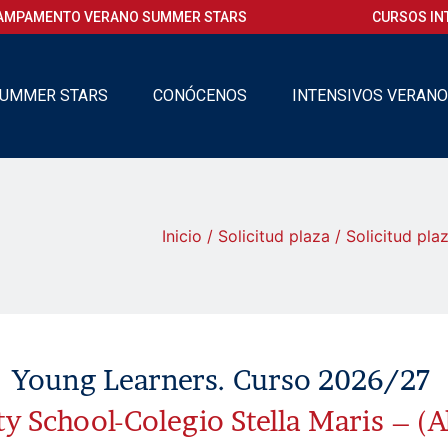
AMPAMENTO VERANO SUMMER STARS
CURSOS IN
UMMER STARS
CONÓCENOS
INTENSIVOS VERAN
Inicio
/
Solicitud plaza
/ Solicitud pla
Young Learners. Curso 2026/27
y School-Colegio Stella Maris – (A