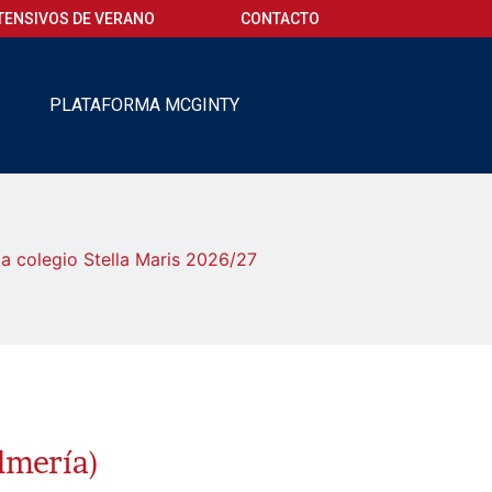
TENSIVOS DE VERANO
CONTACTO
O
PLATAFORMA MCGINTY
za colegio Stella Maris 2026/27
lmería)