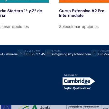
ria: Starters 1º y 2º de
Curso Extensivo A2 Pre-
ria
Intermediate
cionar opciones
Seleccionar opciones
TELÉFONO
EMAIL
HORAR
📞
✉️
🕐
54 · Almería
950 25 97 45
info@mcgintyschool.com
Lun–Vi