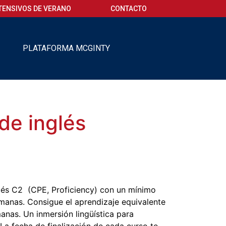
TENSIVOS DE VERANO
CONTACTO
O
PLATAFORMA MCGINTY
de inglés
lés C2 (CPE, Proficiency) con un mínimo
emanas. Consigue el aprendizaje equivalente
anas. Un inmersión lingüística para