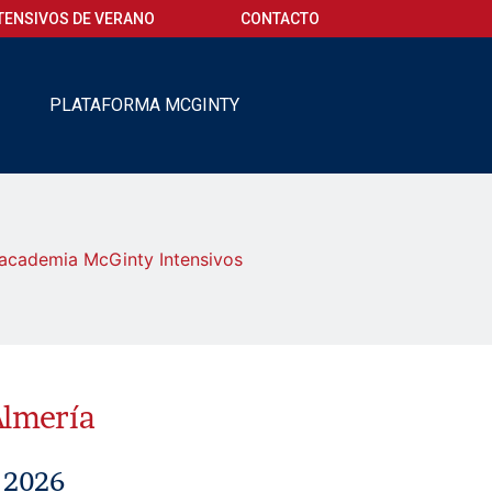
TENSIVOS DE VERANO
CONTACTO
O
PLATAFORMA MCGINTY
 academia McGinty Intensivos
Almería
 2026