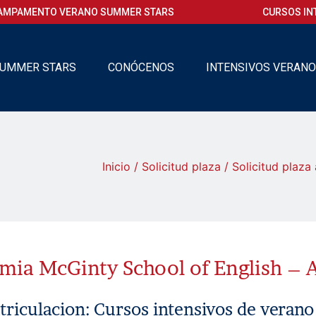
AMPAMENTO VERANO SUMMER STARS
CURSOS IN
UMMER STARS
CONÓCENOS
INTENSIVOS VERAN
Inicio
/
Solicitud plaza
/ Solicitud plaza
ia McGinty School of English – 
iculacion: Cursos intensivos de verano