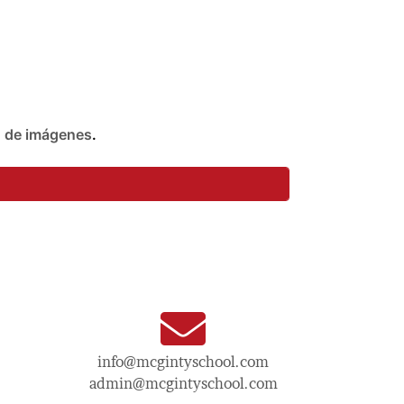
n de imágenes
.
info@mcgintyschool.com
admin@mcgintyschool.com